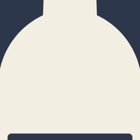
×
Configurar cookies
Gestiona tus preferencias. Las cookies
necesarias siempre estarán activas.
Cookies necesarias
Imprescindibles para el funcionamiento
básico y la seguridad de la web.
_cf_bm · remember-user
Preferencias