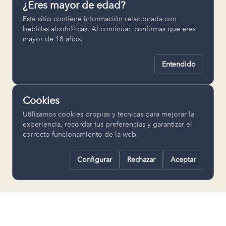
¿Eres mayor de edad?
Permiten recordar ajustes como el
Este sitio contiene información relacionada con
idioma seleccionado.
bebidas alcohólicas. Al continuar, confirmas que eres
mayor de 18 años.
pll_language
Entendido
Analítica
Nos ayudan a entender cómo se utiliza
Cookies
la web para mejorar la experiencia.
Utilizamos cookies propias y técnicas para mejorar la
Google Analytics
experiencia, recordar tus preferencias y garantizar el
correcto funcionamiento de la web.
Configurar
Rechazar
Aceptar
Rechazar todas
Guardar selección