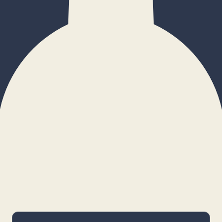
×
Configurar cookies
Gestiona tus preferencias. Las cookies
necesarias siempre estarán activas.
Cookies necesarias
Imprescindibles para el funcionamiento
básico y la seguridad de la web.
_cf_bm · remember-user
Preferencias