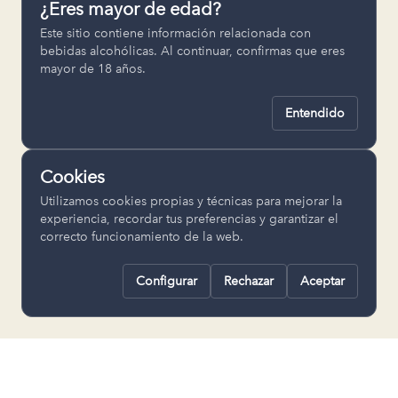
¿Eres mayor de edad?
Permiten recordar ajustes como el
Este sitio contiene información relacionada con
idioma seleccionado.
bebidas alcohólicas. Al continuar, confirmas que eres
mayor de 18 años.
pll_language
Entendido
Analítica
Nos ayudan a entender cómo se utiliza
Cookies
la web para mejorar la experiencia.
Utilizamos cookies propias y técnicas para mejorar la
Google Analytics
experiencia, recordar tus preferencias y garantizar el
correcto funcionamiento de la web.
Configurar
Rechazar
Aceptar
Rechazar todas
Guardar selección