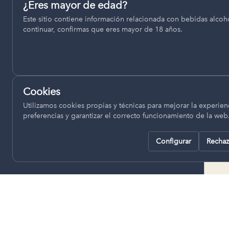
Permiten recordar ajustes como el idioma seleccionado.
¿Eres mayor de edad?
termino municipal de Venta del
Este sitio contiene información relacionada con bebidas alcohó
pll_language
Moro, se encuentran a una altitud
continuar, confirmas que eres mayor de 18 años.
de entre 670 y 850 metros sobre
el nivel del mar, ofreciendo un
Analítica
clima continental con influencia
Nos ayudan a entender cómo se utiliza la web para mejor
mediterránea, con inviernos fríos,
experiencia.
concentrándose las escasas
Cookies
lluvias en otoño y primavera.
Google Analytics
Utilizamos cookies propias y técnicas para mejorar la experienc
preferencias y garantizar el correcto funcionamiento de la web
Configurar
Rechaz
Rechazar todas
Guardar