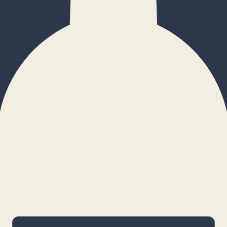
×
Configurar cookies
Gestiona tus preferencias. Las cookies
necesarias siempre estarán activas.
Cookies necesarias
Imprescindibles para el funcionamiento
básico y la seguridad de la web.
_cf_bm · remember-user
Preferencias