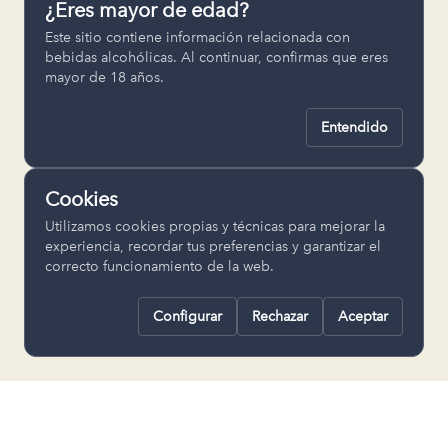
¿Eres mayor de edad?
Permiten recordar ajustes como el
Este sitio contiene información relacionada con
idioma seleccionado.
bebidas alcohólicas. Al continuar, confirmas que eres
mayor de 18 años.
pll_language
Entendido
Analítica
Nos ayudan a entender cómo se utiliza
Cookies
la web para mejorar la experiencia.
Utilizamos cookies propias y técnicas para mejorar la
Google Analytics
experiencia, recordar tus preferencias y garantizar el
correcto funcionamiento de la web.
Configurar
Rechazar
Aceptar
Rechazar todas
Guardar selección