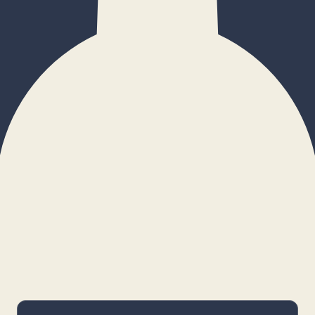
×
Configurar cookies
Gestiona tus preferencias. Las cookies
necesarias siempre estarán activas.
Cookies necesarias
Imprescindibles para el funcionamiento
básico y la seguridad de la web.
_cf_bm · remember-user
Preferencias