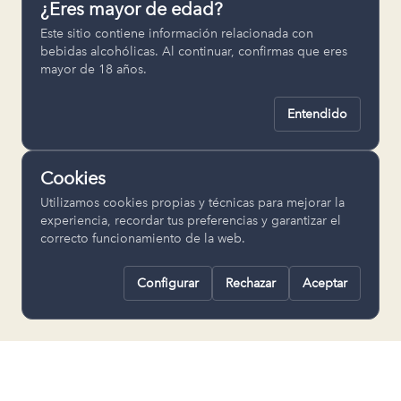
¿Eres mayor de edad?
Permiten recordar ajustes como el
Este sitio contiene información relacionada con
idioma seleccionado.
bebidas alcohólicas. Al continuar, confirmas que eres
mayor de 18 años.
pll_language
Entendido
Analítica
Nos ayudan a entender cómo se utiliza
Cookies
la web para mejorar la experiencia.
Utilizamos cookies propias y técnicas para mejorar la
Google Analytics
experiencia, recordar tus preferencias y garantizar el
correcto funcionamiento de la web.
Configurar
Rechazar
Aceptar
Rechazar todas
Guardar selección