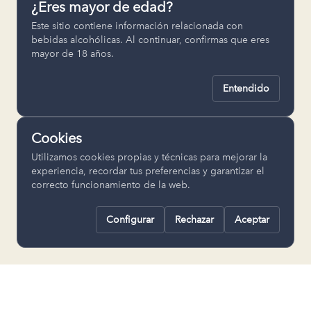
¿Eres mayor de edad?
Permiten recordar ajustes como el
Este sitio contiene información relacionada con
idioma seleccionado.
bebidas alcohólicas. Al continuar, confirmas que eres
mayor de 18 años.
pll_language
Entendido
Analítica
Nos ayudan a entender cómo se utiliza
Cookies
la web para mejorar la experiencia.
Utilizamos cookies propias y técnicas para mejorar la
Google Analytics
experiencia, recordar tus preferencias y garantizar el
correcto funcionamiento de la web.
Configurar
Rechazar
Aceptar
Rechazar todas
Guardar selección