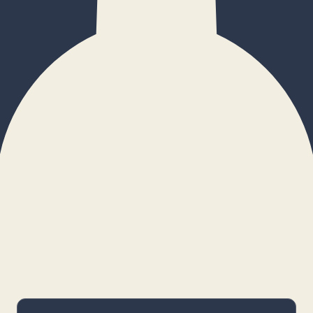
×
Configurar cookies
Gestiona tus preferencias. Las cookies
necesarias siempre estarán activas.
Cookies necesarias
Imprescindibles para el funcionamiento
básico y la seguridad de la web.
_cf_bm · remember-user
Preferencias