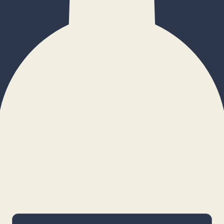
×
Configurar cookies
Gestiona tus preferencias. Las cookies
necesarias siempre estarán activas.
Cookies necesarias
Imprescindibles para el funcionamiento
básico y la seguridad de la web.
_cf_bm · remember-user
Preferencias