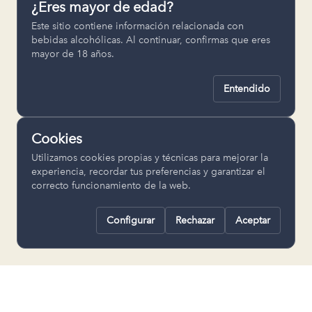
¿Eres mayor de edad?
Permiten recordar ajustes como el
Este sitio contiene información relacionada con
idioma seleccionado.
bebidas alcohólicas. Al continuar, confirmas que eres
mayor de 18 años.
pll_language
Entendido
Analítica
Nos ayudan a entender cómo se utiliza
Cookies
la web para mejorar la experiencia.
Utilizamos cookies propias y técnicas para mejorar la
Google Analytics
experiencia, recordar tus preferencias y garantizar el
correcto funcionamiento de la web.
Configurar
Rechazar
Aceptar
Rechazar todas
Guardar selección