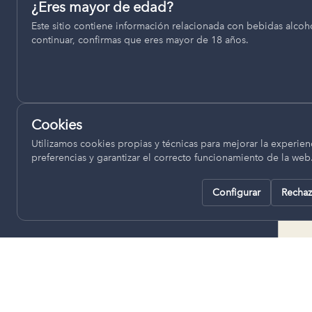
Permiten recordar ajustes como el idioma seleccionado.
¿Eres mayor de edad?
termino municipal de Venta del
Este sitio contiene información relacionada con bebidas alcohó
pll_language
Moro, se encuentran a una altitud
continuar, confirmas que eres mayor de 18 años.
de entre 670 y 850 metros sobre
el nivel del mar, ofreciendo un
Analítica
clima continental con influencia
Nos ayudan a entender cómo se utiliza la web para mejor
mediterránea, con inviernos fríos,
experiencia.
concentrándose las escasas
Cookies
lluvias en otoño y primavera.
Google Analytics
Utilizamos cookies propias y técnicas para mejorar la experienc
preferencias y garantizar el correcto funcionamiento de la web
Configurar
Rechaz
Rechazar todas
Guardar