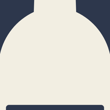
×
Configurar cookies
Gestiona tus preferencias. Las cookies
necesarias siempre estarán activas.
Cookies necesarias
Imprescindibles para el funcionamiento
básico y la seguridad de la web.
_cf_bm · remember-user
Preferencias