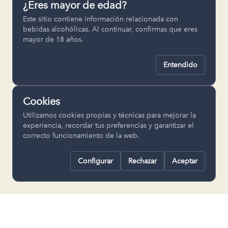
¿Eres mayor de edad?
Permiten recordar ajustes como el
Este sitio contiene información relacionada con
idioma seleccionado.
bebidas alcohólicas. Al continuar, confirmas que eres
mayor de 18 años.
pll_language
Entendido
Analítica
Nos ayudan a entender cómo se utiliza
Cookies
la web para mejorar la experiencia.
Utilizamos cookies propias y técnicas para mejorar la
Google Analytics
experiencia, recordar tus preferencias y garantizar el
correcto funcionamiento de la web.
Configurar
Rechazar
Aceptar
Rechazar todas
Guardar selección