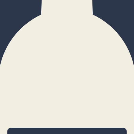
×
Configurar cookies
Gestiona tus preferencias. Las cookies
necesarias siempre estarán activas.
Cookies necesarias
Imprescindibles para el funcionamiento
básico y la seguridad de la web.
_cf_bm · remember-user
Preferencias