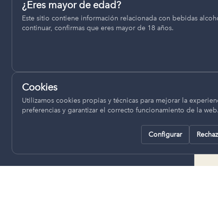
Permiten recordar ajustes como el idioma seleccionado.
¿Eres mayor de edad?
termino municipal de Venta del
Este sitio contiene información relacionada con bebidas alcohó
pll_language
Moro, se encuentran a una altitud
continuar, confirmas que eres mayor de 18 años.
de entre 670 y 850 metros sobre
el nivel del mar, ofreciendo un
Analítica
clima continental con influencia
Nos ayudan a entender cómo se utiliza la web para mejor
mediterránea, con inviernos fríos,
experiencia.
concentrándose las escasas
Cookies
lluvias en otoño y primavera.
Google Analytics
Utilizamos cookies propias y técnicas para mejorar la experienc
preferencias y garantizar el correcto funcionamiento de la web
Configurar
Rechaz
Rechazar todas
Guardar