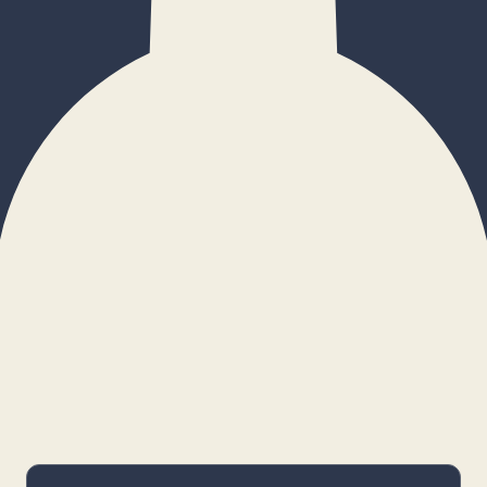
×
Configurar cookies
Gestiona tus preferencias. Las cookies
necesarias siempre estarán activas.
Cookies necesarias
Imprescindibles para el funcionamiento
básico y la seguridad de la web.
_cf_bm · remember-user
Preferencias