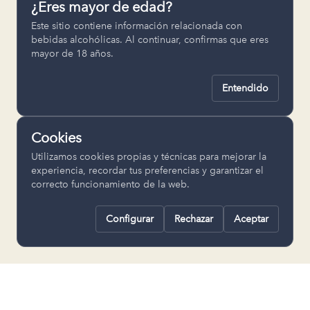
¿Eres mayor de edad?
Permiten recordar ajustes como el
Este sitio contiene información relacionada con
idioma seleccionado.
bebidas alcohólicas. Al continuar, confirmas que eres
mayor de 18 años.
pll_language
Entendido
Analítica
Nos ayudan a entender cómo se utiliza
Cookies
la web para mejorar la experiencia.
Utilizamos cookies propias y técnicas para mejorar la
Google Analytics
experiencia, recordar tus preferencias y garantizar el
correcto funcionamiento de la web.
Configurar
Rechazar
Aceptar
Rechazar todas
Guardar selección