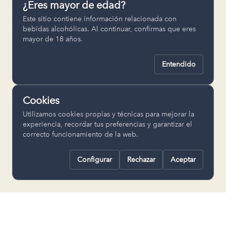
¿Eres mayor de edad?
Permiten recordar ajustes como el
Este sitio contiene información relacionada con
idioma seleccionado.
bebidas alcohólicas. Al continuar, confirmas que eres
mayor de 18 años.
pll_language
Entendido
Analítica
Nos ayudan a entender cómo se utiliza
Cookies
la web para mejorar la experiencia.
Utilizamos cookies propias y técnicas para mejorar la
Google Analytics
experiencia, recordar tus preferencias y garantizar el
correcto funcionamiento de la web.
Configurar
Rechazar
Aceptar
Rechazar todas
Guardar selección