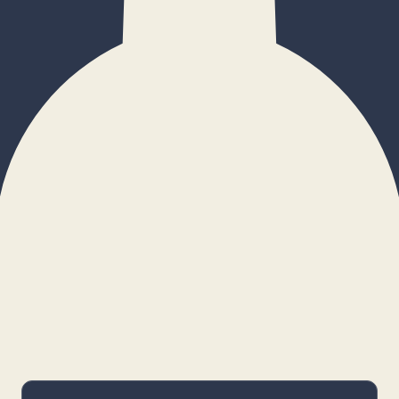
×
Configurar cookies
Gestiona tus preferencias. Las cookies
necesarias siempre estarán activas.
Cookies necesarias
Imprescindibles para el funcionamiento
básico y la seguridad de la web.
_cf_bm · remember-user
Preferencias