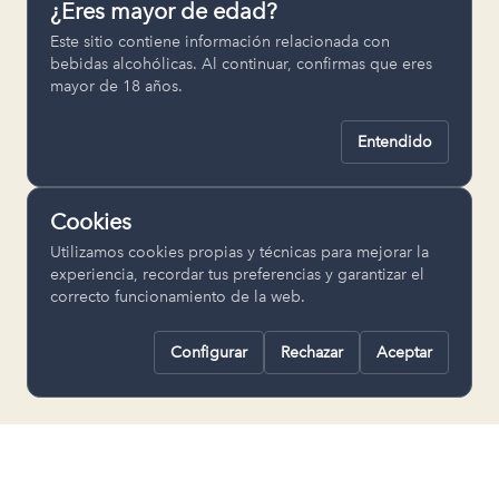
¿Eres mayor de edad?
Permiten recordar ajustes como el
Este sitio contiene información relacionada con
idioma seleccionado.
bebidas alcohólicas. Al continuar, confirmas que eres
mayor de 18 años.
pll_language
Entendido
Analítica
Nos ayudan a entender cómo se utiliza
Cookies
la web para mejorar la experiencia.
Utilizamos cookies propias y técnicas para mejorar la
Google Analytics
experiencia, recordar tus preferencias y garantizar el
correcto funcionamiento de la web.
Configurar
Rechazar
Aceptar
Rechazar todas
Guardar selección