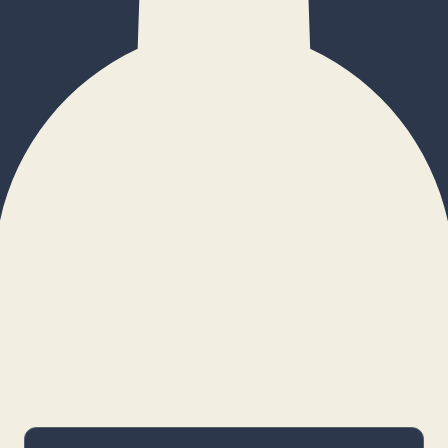
×
Configurar cookies
Gestiona tus preferencias. Las cookies
necesarias siempre estarán activas.
Cookies necesarias
Imprescindibles para el funcionamiento
básico y la seguridad de la web.
_cf_bm · remember-user
Preferencias