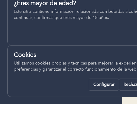
Permiten recordar ajustes como el idioma seleccionado.
¿Eres mayor de edad?
termino municipal de Venta del
Este sitio contiene información relacionada con bebidas alcohó
pll_language
Moro, se encuentran a una altitud
continuar, confirmas que eres mayor de 18 años.
de entre 670 y 850 metros sobre
el nivel del mar, ofreciendo un
Analítica
clima continental con influencia
Nos ayudan a entender cómo se utiliza la web para mejor
mediterránea, con inviernos fríos,
experiencia.
concentrándose las escasas
Cookies
lluvias en otoño y primavera.
Google Analytics
Utilizamos cookies propias y técnicas para mejorar la experienc
preferencias y garantizar el correcto funcionamiento de la web
Configurar
Rechaz
Rechazar todas
Guardar