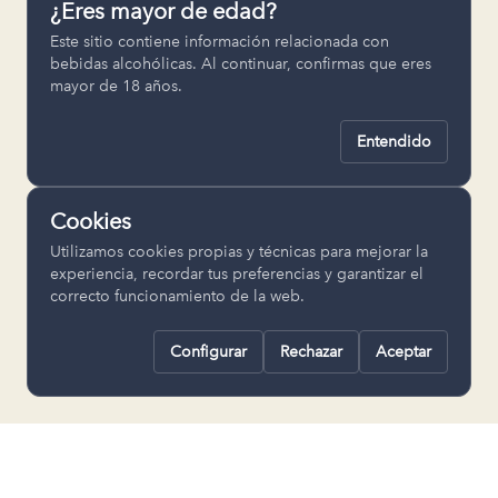
¿Eres mayor de edad?
Permiten recordar ajustes como el
Este sitio contiene información relacionada con
idioma seleccionado.
bebidas alcohólicas. Al continuar, confirmas que eres
mayor de 18 años.
pll_language
Entendido
Analítica
Nos ayudan a entender cómo se utiliza
Cookies
la web para mejorar la experiencia.
Utilizamos cookies propias y técnicas para mejorar la
Google Analytics
experiencia, recordar tus preferencias y garantizar el
correcto funcionamiento de la web.
Configurar
Rechazar
Aceptar
Rechazar todas
Guardar selección