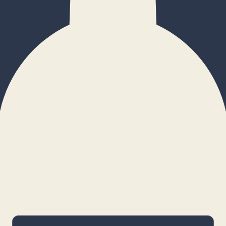
×
Configurar cookies
Gestiona tus preferencias. Las cookies
necesarias siempre estarán activas.
Cookies necesarias
Imprescindibles para el funcionamiento
básico y la seguridad de la web.
_cf_bm · remember-user
Preferencias