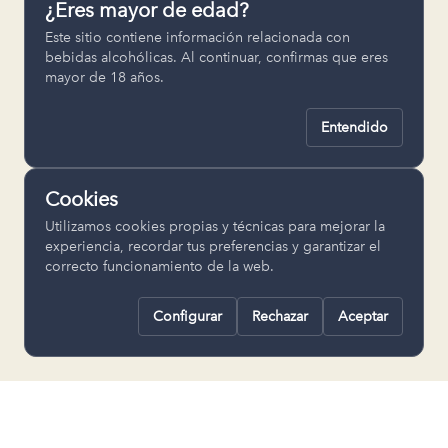
¿Eres mayor de edad?
Permiten recordar ajustes como el
Este sitio contiene información relacionada con
idioma seleccionado.
bebidas alcohólicas. Al continuar, confirmas que eres
mayor de 18 años.
pll_language
Entendido
Analítica
Nos ayudan a entender cómo se utiliza
Cookies
la web para mejorar la experiencia.
Utilizamos cookies propias y técnicas para mejorar la
Google Analytics
experiencia, recordar tus preferencias y garantizar el
correcto funcionamiento de la web.
Configurar
Rechazar
Aceptar
Rechazar todas
Guardar selección