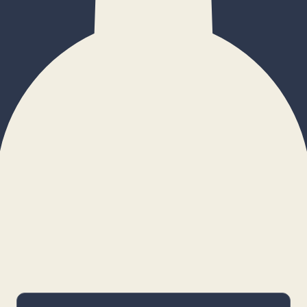
×
Configurar cookies
Gestiona tus preferencias. Las cookies
necesarias siempre estarán activas.
Cookies necesarias
Imprescindibles para el funcionamiento
básico y la seguridad de la web.
_cf_bm · remember-user
Preferencias