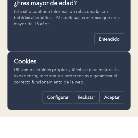
¿Eres mayor de edad?
Permiten recordar ajustes como el
Este sitio contiene información relacionada con
idioma seleccionado.
bebidas alcohólicas. Al continuar, confirmas que eres
mayor de 18 años.
pll_language
Entendido
Analítica
Nos ayudan a entender cómo se utiliza
Cookies
la web para mejorar la experiencia.
Utilizamos cookies propias y técnicas para mejorar la
Google Analytics
experiencia, recordar tus preferencias y garantizar el
correcto funcionamiento de la web.
Configurar
Rechazar
Aceptar
Rechazar todas
Guardar selección