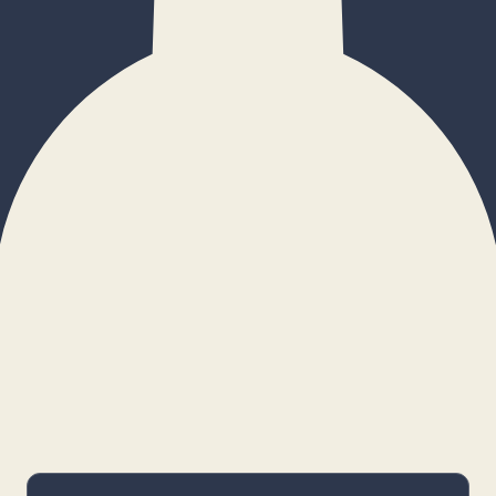
×
Configurar cookies
Gestiona tus preferencias. Las cookies
necesarias siempre estarán activas.
Cookies necesarias
Imprescindibles para el funcionamiento
básico y la seguridad de la web.
_cf_bm · remember-user
Preferencias