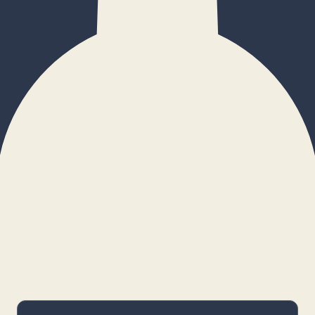
×
Configurar cookies
Gestiona tus preferencias. Las cookies
necesarias siempre estarán activas.
Cookies necesarias
Imprescindibles para el funcionamiento
básico y la seguridad de la web.
_cf_bm · remember-user
Preferencias