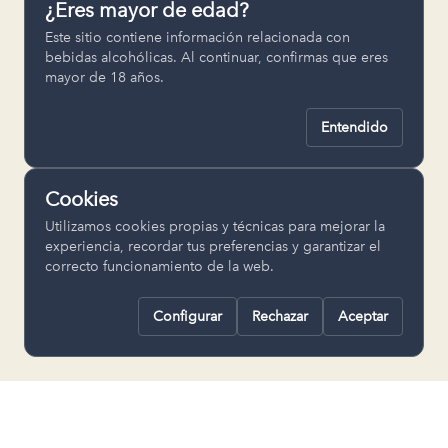
¿Eres mayor de edad?
Permiten recordar ajustes como el
Este sitio contiene información relacionada con
idioma seleccionado.
bebidas alcohólicas. Al continuar, confirmas que eres
mayor de 18 años.
pll_language
Entendido
Analítica
Nos ayudan a entender cómo se utiliza
Cookies
la web para mejorar la experiencia.
Utilizamos cookies propias y técnicas para mejorar la
Google Analytics
experiencia, recordar tus preferencias y garantizar el
correcto funcionamiento de la web.
Configurar
Rechazar
Aceptar
Rechazar todas
Guardar selección