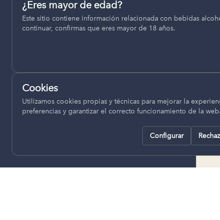
Permiten recordar ajustes como el idioma seleccionado.
¿Eres mayor de edad?
termino municipal de Venta del
Este sitio contiene información relacionada con bebidas alcohó
pll_language
Moro, se encuentran a una altitud
continuar, confirmas que eres mayor de 18 años.
de entre 670 y 850 metros sobre
el nivel del mar, ofreciendo un
Analítica
clima continental con influencia
Nos ayudan a entender cómo se utiliza la web para mejor
mediterránea, con inviernos fríos,
experiencia.
concentrándose las escasas
Cookies
lluvias en otoño y primavera.
Google Analytics
Utilizamos cookies propias y técnicas para mejorar la experienc
preferencias y garantizar el correcto funcionamiento de la web
Configurar
Rechaz
Rechazar todas
Guardar