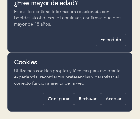
¿Eres mayor de edad?
Permiten recordar ajustes como el
Este sitio contiene información relacionada con
idioma seleccionado.
bebidas alcohólicas. Al continuar, confirmas que eres
mayor de 18 años.
pll_language
Entendido
Analítica
Nos ayudan a entender cómo se utiliza
Cookies
la web para mejorar la experiencia.
Utilizamos cookies propias y técnicas para mejorar la
Google Analytics
experiencia, recordar tus preferencias y garantizar el
correcto funcionamiento de la web.
Configurar
Rechazar
Aceptar
Rechazar todas
Guardar selección