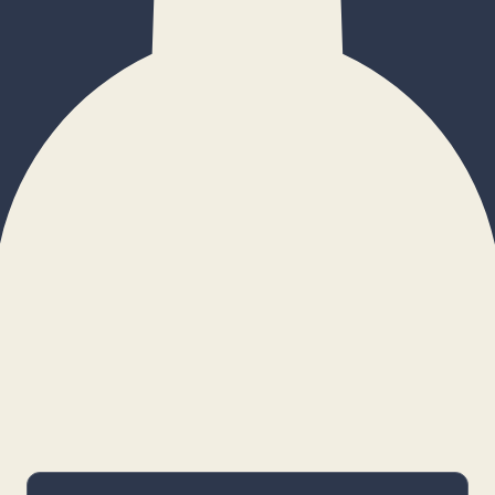
×
Configurar cookies
Gestiona tus preferencias. Las cookies
necesarias siempre estarán activas.
Cookies necesarias
Imprescindibles para el funcionamiento
básico y la seguridad de la web.
_cf_bm · remember-user
Preferencias