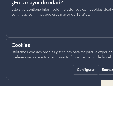
Permiten recordar ajustes como el idioma seleccionado.
¿Eres mayor de edad?
termino municipal de Venta del
Este sitio contiene información relacionada con bebidas alcohó
pll_language
Moro, se encuentran a una altitud
continuar, confirmas que eres mayor de 18 años.
de entre 670 y 850 metros sobre
el nivel del mar, ofreciendo un
Analítica
clima continental con influencia
Nos ayudan a entender cómo se utiliza la web para mejor
mediterránea, con inviernos fríos,
experiencia.
concentrándose las escasas
Cookies
lluvias en otoño y primavera.
Google Analytics
Utilizamos cookies propias y técnicas para mejorar la experienc
preferencias y garantizar el correcto funcionamiento de la web
Configurar
Rechaz
Rechazar todas
Guardar