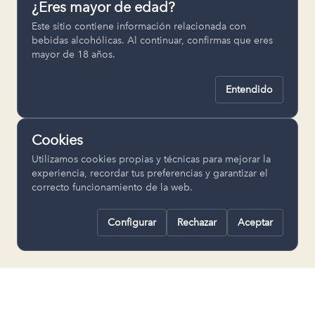
¿Eres mayor de edad?
Permiten recordar ajustes como el
Este sitio contiene información relacionada con
idioma seleccionado.
bebidas alcohólicas. Al continuar, confirmas que eres
mayor de 18 años.
pll_language
Entendido
Analítica
Nos ayudan a entender cómo se utiliza
Cookies
la web para mejorar la experiencia.
Utilizamos cookies propias y técnicas para mejorar la
Google Analytics
experiencia, recordar tus preferencias y garantizar el
correcto funcionamiento de la web.
Configurar
Rechazar
Aceptar
Rechazar todas
Guardar selección