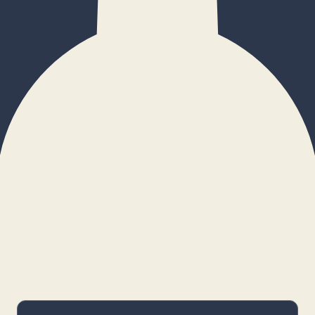
×
Configurar cookies
Gestiona tus preferencias. Las cookies
necesarias siempre estarán activas.
Cookies necesarias
Imprescindibles para el funcionamiento
básico y la seguridad de la web.
_cf_bm · remember-user
Preferencias