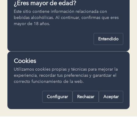
¿Eres mayor de edad?
Permiten recordar ajustes como el
Este sitio contiene información relacionada con
idioma seleccionado.
bebidas alcohólicas. Al continuar, confirmas que eres
mayor de 18 años.
pll_language
Entendido
Analítica
Nos ayudan a entender cómo se utiliza
Cookies
la web para mejorar la experiencia.
Utilizamos cookies propias y técnicas para mejorar la
Google Analytics
experiencia, recordar tus preferencias y garantizar el
correcto funcionamiento de la web.
Configurar
Rechazar
Aceptar
Rechazar todas
Guardar selección