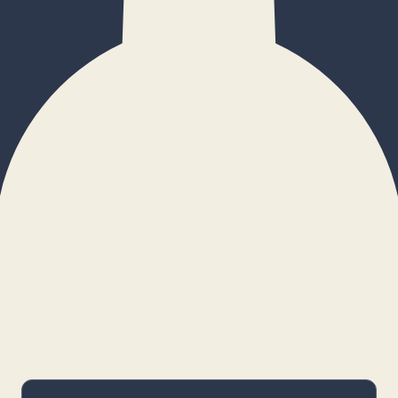
×
Configurar cookies
Gestiona tus preferencias. Las cookies
necesarias siempre estarán activas.
Cookies necesarias
Imprescindibles para el funcionamiento
básico y la seguridad de la web.
_cf_bm · remember-user
Preferencias