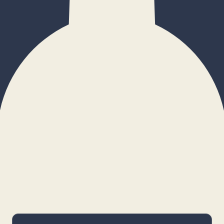
×
Configurar cookies
Gestiona tus preferencias. Las cookies
necesarias siempre estarán activas.
Cookies necesarias
Imprescindibles para el funcionamiento
básico y la seguridad de la web.
_cf_bm · remember-user
Preferencias