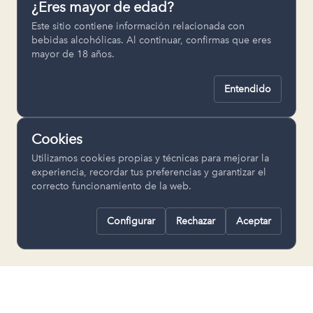
¿Eres mayor de edad?
Permiten recordar ajustes como el
Este sitio contiene información relacionada con
idioma seleccionado.
bebidas alcohólicas. Al continuar, confirmas que eres
mayor de 18 años.
pll_language
Entendido
Analítica
Nos ayudan a entender cómo se utiliza
Cookies
la web para mejorar la experiencia.
Utilizamos cookies propias y técnicas para mejorar la
Google Analytics
experiencia, recordar tus preferencias y garantizar el
correcto funcionamiento de la web.
Configurar
Rechazar
Aceptar
Rechazar todas
Guardar selección