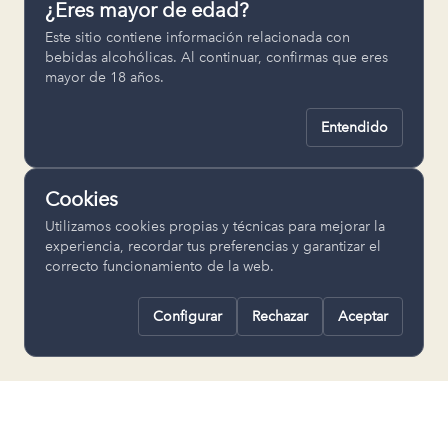
¿Eres mayor de edad?
Permiten recordar ajustes como el
Este sitio contiene información relacionada con
idioma seleccionado.
bebidas alcohólicas. Al continuar, confirmas que eres
mayor de 18 años.
pll_language
Entendido
Analítica
Nos ayudan a entender cómo se utiliza
Cookies
la web para mejorar la experiencia.
Utilizamos cookies propias y técnicas para mejorar la
Google Analytics
experiencia, recordar tus preferencias y garantizar el
correcto funcionamiento de la web.
Configurar
Rechazar
Aceptar
Rechazar todas
Guardar selección