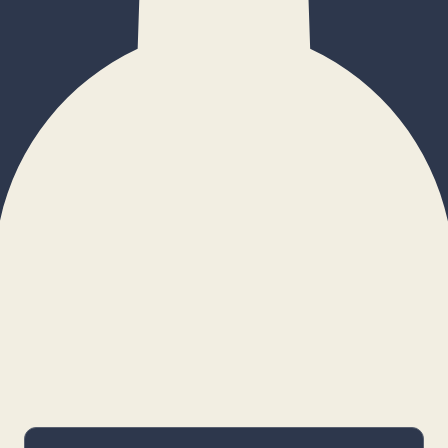
×
Configurar cookies
Gestiona tus preferencias. Las cookies
necesarias siempre estarán activas.
Cookies necesarias
Imprescindibles para el funcionamiento
básico y la seguridad de la web.
_cf_bm · remember-user
Preferencias