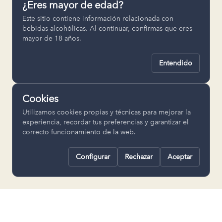
¿Eres mayor de edad?
Permiten recordar ajustes como el
Este sitio contiene información relacionada con
idioma seleccionado.
bebidas alcohólicas. Al continuar, confirmas que eres
mayor de 18 años.
pll_language
Entendido
Analítica
Nos ayudan a entender cómo se utiliza
Cookies
la web para mejorar la experiencia.
Utilizamos cookies propias y técnicas para mejorar la
Google Analytics
experiencia, recordar tus preferencias y garantizar el
correcto funcionamiento de la web.
Configurar
Rechazar
Aceptar
Rechazar todas
Guardar selección