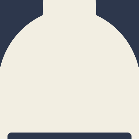
×
Configurar cookies
Gestiona tus preferencias. Las cookies
necesarias siempre estarán activas.
Cookies necesarias
Imprescindibles para el funcionamiento
básico y la seguridad de la web.
_cf_bm · remember-user
Preferencias