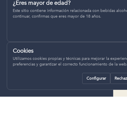
Permiten recordar ajustes como el idioma seleccionado.
¿Eres mayor de edad?
termino municipal de Venta del
Este sitio contiene información relacionada con bebidas alcohó
pll_language
Moro, se encuentran a una altitud
continuar, confirmas que eres mayor de 18 años.
de entre 670 y 850 metros sobre
el nivel del mar, ofreciendo un
Analítica
clima continental con influencia
Nos ayudan a entender cómo se utiliza la web para mejor
mediterránea, con inviernos fríos,
experiencia.
concentrándose las escasas
Cookies
lluvias en otoño y primavera.
Google Analytics
Utilizamos cookies propias y técnicas para mejorar la experienc
preferencias y garantizar el correcto funcionamiento de la web
Configurar
Rechaz
Rechazar todas
Guardar