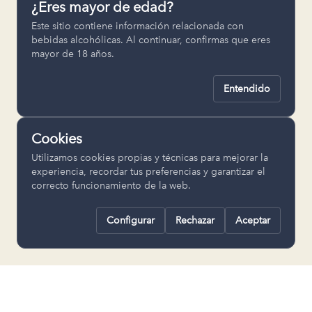
¿Eres mayor de edad?
Permiten recordar ajustes como el
Este sitio contiene información relacionada con
idioma seleccionado.
bebidas alcohólicas. Al continuar, confirmas que eres
mayor de 18 años.
pll_language
Entendido
Analítica
Nos ayudan a entender cómo se utiliza
Cookies
la web para mejorar la experiencia.
Utilizamos cookies propias y técnicas para mejorar la
Google Analytics
experiencia, recordar tus preferencias y garantizar el
correcto funcionamiento de la web.
Configurar
Rechazar
Aceptar
Rechazar todas
Guardar selección