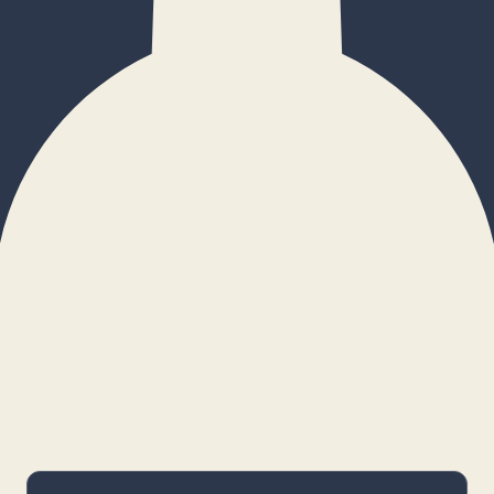
×
Configurar cookies
Gestiona tus preferencias. Las cookies
necesarias siempre estarán activas.
Cookies necesarias
Imprescindibles para el funcionamiento
básico y la seguridad de la web.
_cf_bm · remember-user
Preferencias