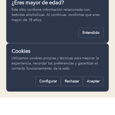
¿Eres mayor de edad?
Permiten recordar ajustes como el
Este sitio contiene información relacionada con
idioma seleccionado.
bebidas alcohólicas. Al continuar, confirmas que eres
mayor de 18 años.
pll_language
Entendido
Analítica
Nos ayudan a entender cómo se utiliza
Cookies
la web para mejorar la experiencia.
Utilizamos cookies propias y técnicas para mejorar la
Google Analytics
experiencia, recordar tus preferencias y garantizar el
correcto funcionamiento de la web.
Configurar
Rechazar
Aceptar
Rechazar todas
Guardar selección