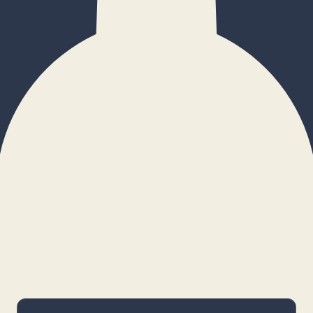
×
Configurar cookies
Gestiona tus preferencias. Las cookies
necesarias siempre estarán activas.
Cookies necesarias
Imprescindibles para el funcionamiento
básico y la seguridad de la web.
_cf_bm · remember-user
Preferencias