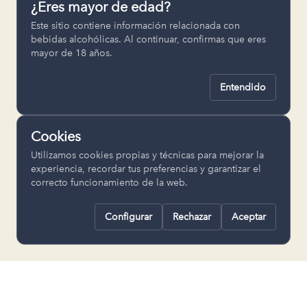
¿Eres mayor de edad?
Permiten recordar ajustes como el
Este sitio contiene información relacionada con
idioma seleccionado.
bebidas alcohólicas. Al continuar, confirmas que eres
mayor de 18 años.
pll_language
Entendido
Analítica
Nos ayudan a entender cómo se utiliza
Cookies
la web para mejorar la experiencia.
Utilizamos cookies propias y técnicas para mejorar la
Google Analytics
experiencia, recordar tus preferencias y garantizar el
correcto funcionamiento de la web.
Configurar
Rechazar
Aceptar
Rechazar todas
Guardar selección