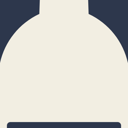
×
Configurar cookies
Gestiona tus preferencias. Las cookies
necesarias siempre estarán activas.
Cookies necesarias
Imprescindibles para el funcionamiento
básico y la seguridad de la web.
_cf_bm · remember-user
Preferencias