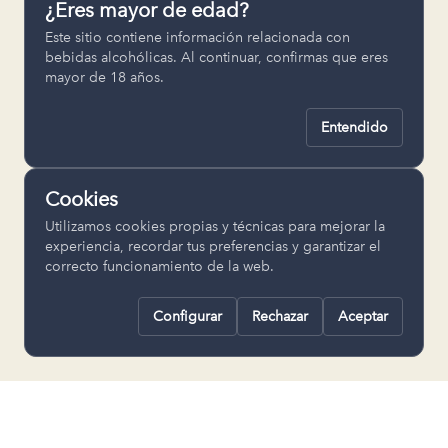
¿Eres mayor de edad?
Permiten recordar ajustes como el
Este sitio contiene información relacionada con
idioma seleccionado.
bebidas alcohólicas. Al continuar, confirmas que eres
mayor de 18 años.
pll_language
Entendido
Analítica
Nos ayudan a entender cómo se utiliza
Cookies
la web para mejorar la experiencia.
Utilizamos cookies propias y técnicas para mejorar la
Google Analytics
experiencia, recordar tus preferencias y garantizar el
correcto funcionamiento de la web.
Configurar
Rechazar
Aceptar
Rechazar todas
Guardar selección