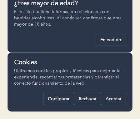
¿Eres mayor de edad?
Permiten recordar ajustes como el
Este sitio contiene información relacionada con
idioma seleccionado.
bebidas alcohólicas. Al continuar, confirmas que eres
mayor de 18 años.
pll_language
Entendido
Analítica
Nos ayudan a entender cómo se utiliza
Cookies
la web para mejorar la experiencia.
Utilizamos cookies propias y técnicas para mejorar la
Google Analytics
experiencia, recordar tus preferencias y garantizar el
correcto funcionamiento de la web.
Configurar
Rechazar
Aceptar
Rechazar todas
Guardar selección