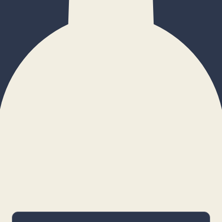
×
Configurar cookies
Gestiona tus preferencias. Las cookies
necesarias siempre estarán activas.
Cookies necesarias
Imprescindibles para el funcionamiento
básico y la seguridad de la web.
_cf_bm · remember-user
Preferencias