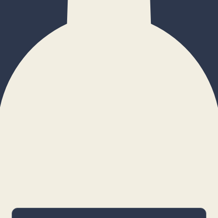
×
Configurar cookies
Gestiona tus preferencias. Las cookies
necesarias siempre estarán activas.
Cookies necesarias
Imprescindibles para el funcionamiento
básico y la seguridad de la web.
_cf_bm · remember-user
Preferencias