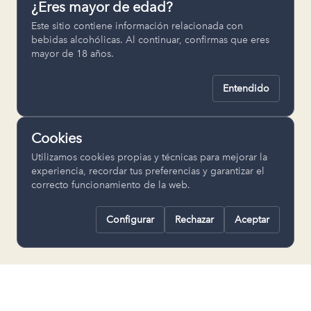
¿Eres mayor de edad?
Permiten recordar ajustes como el
Este sitio contiene información relacionada con
idioma seleccionado.
bebidas alcohólicas. Al continuar, confirmas que eres
mayor de 18 años.
pll_language
Entendido
Analítica
Nos ayudan a entender cómo se utiliza
Cookies
la web para mejorar la experiencia.
Utilizamos cookies propias y técnicas para mejorar la
Google Analytics
experiencia, recordar tus preferencias y garantizar el
correcto funcionamiento de la web.
Configurar
Rechazar
Aceptar
Rechazar todas
Guardar selección