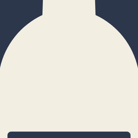
×
Configurar cookies
Gestiona tus preferencias. Las cookies
necesarias siempre estarán activas.
Cookies necesarias
Imprescindibles para el funcionamiento
básico y la seguridad de la web.
_cf_bm · remember-user
Preferencias