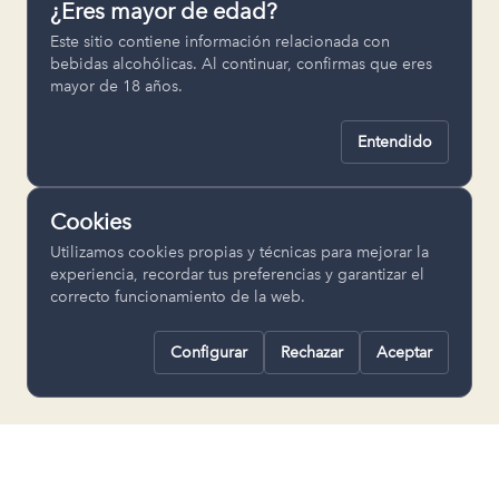
¿Eres mayor de edad?
Permiten recordar ajustes como el
Este sitio contiene información relacionada con
idioma seleccionado.
bebidas alcohólicas. Al continuar, confirmas que eres
mayor de 18 años.
pll_language
Entendido
Analítica
Nos ayudan a entender cómo se utiliza
Cookies
la web para mejorar la experiencia.
Utilizamos cookies propias y técnicas para mejorar la
Google Analytics
experiencia, recordar tus preferencias y garantizar el
correcto funcionamiento de la web.
Configurar
Rechazar
Aceptar
Rechazar todas
Guardar selección