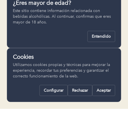
¿Eres mayor de edad?
Permiten recordar ajustes como el
Este sitio contiene información relacionada con
idioma seleccionado.
bebidas alcohólicas. Al continuar, confirmas que eres
mayor de 18 años.
pll_language
Entendido
Analítica
Nos ayudan a entender cómo se utiliza
Cookies
la web para mejorar la experiencia.
Utilizamos cookies propias y técnicas para mejorar la
Google Analytics
experiencia, recordar tus preferencias y garantizar el
correcto funcionamiento de la web.
Configurar
Rechazar
Aceptar
Rechazar todas
Guardar selección