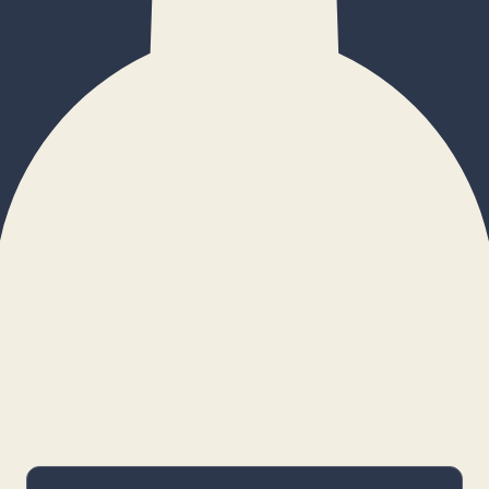
×
Configurar cookies
Gestiona tus preferencias. Las cookies
necesarias siempre estarán activas.
Cookies necesarias
Imprescindibles para el funcionamiento
básico y la seguridad de la web.
_cf_bm · remember-user
Preferencias