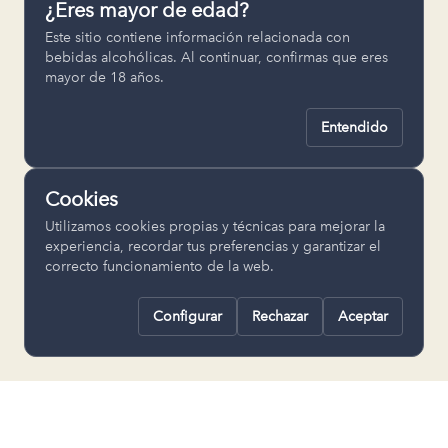
¿Eres mayor de edad?
Permiten recordar ajustes como el
Este sitio contiene información relacionada con
idioma seleccionado.
bebidas alcohólicas. Al continuar, confirmas que eres
mayor de 18 años.
pll_language
Entendido
Analítica
Nos ayudan a entender cómo se utiliza
Cookies
la web para mejorar la experiencia.
Utilizamos cookies propias y técnicas para mejorar la
Google Analytics
experiencia, recordar tus preferencias y garantizar el
correcto funcionamiento de la web.
Configurar
Rechazar
Aceptar
Rechazar todas
Guardar selección