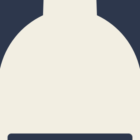
×
Configurar cookies
Gestiona tus preferencias. Las cookies
necesarias siempre estarán activas.
Cookies necesarias
Imprescindibles para el funcionamiento
básico y la seguridad de la web.
_cf_bm · remember-user
Preferencias