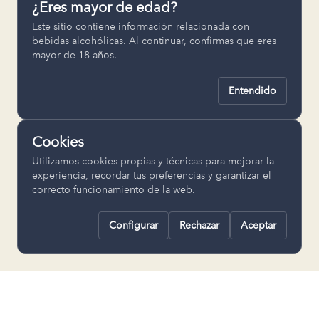
¿Eres mayor de edad?
Permiten recordar ajustes como el
Este sitio contiene información relacionada con
idioma seleccionado.
bebidas alcohólicas. Al continuar, confirmas que eres
mayor de 18 años.
pll_language
Entendido
Analítica
Nos ayudan a entender cómo se utiliza
Cookies
la web para mejorar la experiencia.
Utilizamos cookies propias y técnicas para mejorar la
Google Analytics
experiencia, recordar tus preferencias y garantizar el
correcto funcionamiento de la web.
Configurar
Rechazar
Aceptar
Rechazar todas
Guardar selección