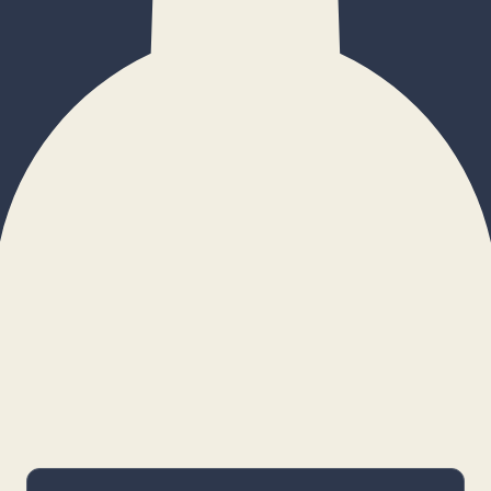
×
Configurar cookies
Gestiona tus preferencias. Las cookies
necesarias siempre estarán activas.
Cookies necesarias
Imprescindibles para el funcionamiento
básico y la seguridad de la web.
_cf_bm · remember-user
Preferencias