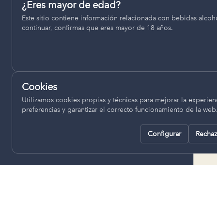
Permiten recordar ajustes como el idioma seleccionado.
¿Eres mayor de edad?
termino municipal de Venta del
Este sitio contiene información relacionada con bebidas alcohó
pll_language
Moro, se encuentran a una altitud
continuar, confirmas que eres mayor de 18 años.
de entre 670 y 850 metros sobre
el nivel del mar, ofreciendo un
Analítica
clima continental con influencia
Nos ayudan a entender cómo se utiliza la web para mejor
mediterránea, con inviernos fríos,
experiencia.
concentrándose las escasas
Cookies
lluvias en otoño y primavera.
Google Analytics
Utilizamos cookies propias y técnicas para mejorar la experienc
preferencias y garantizar el correcto funcionamiento de la web
Configurar
Rechaz
Rechazar todas
Guardar