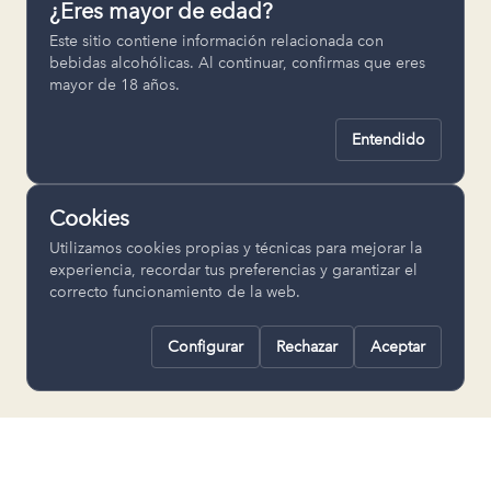
¿Eres mayor de edad?
Permiten recordar ajustes como el
Este sitio contiene información relacionada con
idioma seleccionado.
bebidas alcohólicas. Al continuar, confirmas que eres
mayor de 18 años.
pll_language
Entendido
Analítica
Nos ayudan a entender cómo se utiliza
Cookies
la web para mejorar la experiencia.
Utilizamos cookies propias y técnicas para mejorar la
Google Analytics
experiencia, recordar tus preferencias y garantizar el
correcto funcionamiento de la web.
Configurar
Rechazar
Aceptar
Rechazar todas
Guardar selección