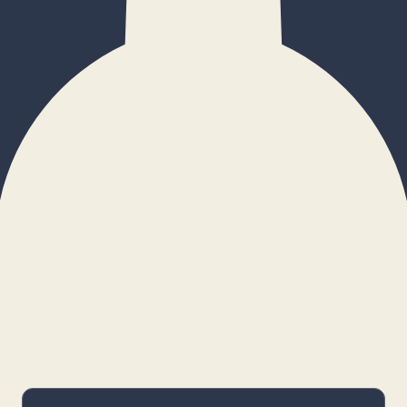
×
Configurar cookies
Gestiona tus preferencias. Las cookies
necesarias siempre estarán activas.
Cookies necesarias
Imprescindibles para el funcionamiento
básico y la seguridad de la web.
_cf_bm · remember-user
Preferencias