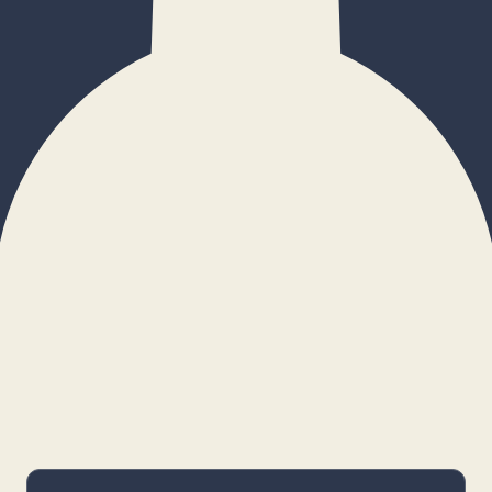
×
Configurar cookies
Gestiona tus preferencias. Las cookies
necesarias siempre estarán activas.
Cookies necesarias
Imprescindibles para el funcionamiento
básico y la seguridad de la web.
_cf_bm · remember-user
Preferencias