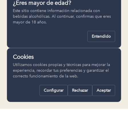
¿Eres mayor de edad?
Permiten recordar ajustes como el
Este sitio contiene información relacionada con
idioma seleccionado.
bebidas alcohólicas. Al continuar, confirmas que eres
mayor de 18 años.
pll_language
Entendido
Analítica
Nos ayudan a entender cómo se utiliza
Cookies
la web para mejorar la experiencia.
Utilizamos cookies propias y técnicas para mejorar la
Google Analytics
experiencia, recordar tus preferencias y garantizar el
correcto funcionamiento de la web.
Configurar
Rechazar
Aceptar
Rechazar todas
Guardar selección