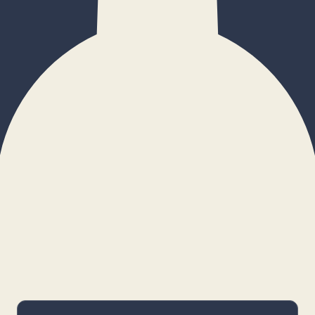
×
Configurar cookies
Gestiona tus preferencias. Las cookies
necesarias siempre estarán activas.
Cookies necesarias
Imprescindibles para el funcionamiento
básico y la seguridad de la web.
_cf_bm · remember-user
Preferencias