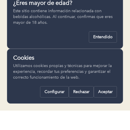
¿Eres mayor de edad?
Permiten recordar ajustes como el
Este sitio contiene información relacionada con
idioma seleccionado.
bebidas alcohólicas. Al continuar, confirmas que eres
mayor de 18 años.
pll_language
Entendido
Analítica
Nos ayudan a entender cómo se utiliza
Cookies
la web para mejorar la experiencia.
Utilizamos cookies propias y técnicas para mejorar la
Google Analytics
experiencia, recordar tus preferencias y garantizar el
correcto funcionamiento de la web.
Configurar
Rechazar
Aceptar
Rechazar todas
Guardar selección