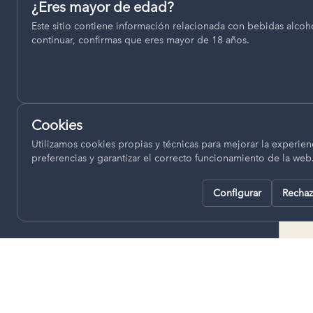
Permiten recordar ajustes como el idioma seleccionado.
¿Eres mayor de edad?
termino municipal de Venta del
Este sitio contiene información relacionada con bebidas alcohó
pll_language
Moro, se encuentran a una altitud
continuar, confirmas que eres mayor de 18 años.
de entre 670 y 850 metros sobre
el nivel del mar, ofreciendo un
Analítica
clima continental con influencia
Nos ayudan a entender cómo se utiliza la web para mejor
mediterránea, con inviernos fríos,
experiencia.
concentrándose las escasas
Cookies
lluvias en otoño y primavera.
Google Analytics
Utilizamos cookies propias y técnicas para mejorar la experienc
preferencias y garantizar el correcto funcionamiento de la web
Configurar
Rechaz
Rechazar todas
Guardar