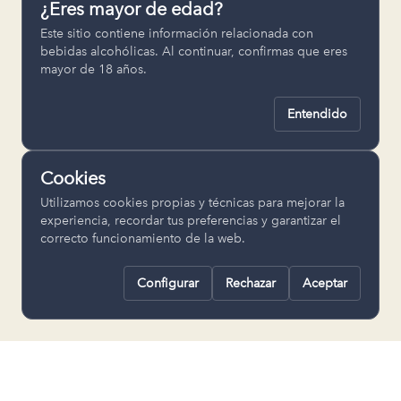
¿Eres mayor de edad?
Permiten recordar ajustes como el
Este sitio contiene información relacionada con
idioma seleccionado.
bebidas alcohólicas. Al continuar, confirmas que eres
mayor de 18 años.
pll_language
Entendido
Analítica
Nos ayudan a entender cómo se utiliza
Cookies
la web para mejorar la experiencia.
Utilizamos cookies propias y técnicas para mejorar la
Google Analytics
experiencia, recordar tus preferencias y garantizar el
correcto funcionamiento de la web.
Configurar
Rechazar
Aceptar
Rechazar todas
Guardar selección