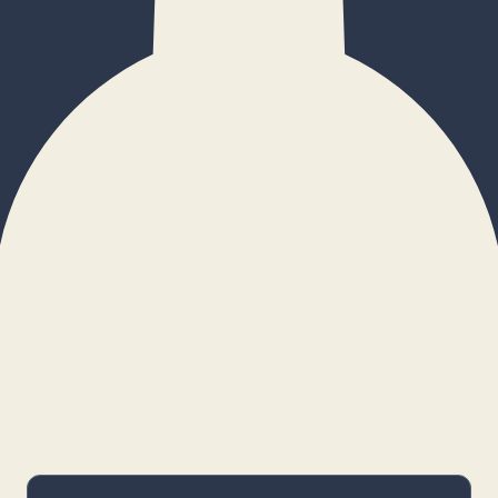
×
Configurar cookies
Gestiona tus preferencias. Las cookies
necesarias siempre estarán activas.
Cookies necesarias
Imprescindibles para el funcionamiento
básico y la seguridad de la web.
_cf_bm · remember-user
Preferencias