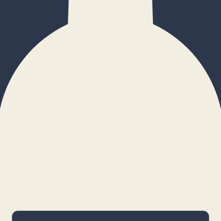
×
Configurar cookies
Gestiona tus preferencias. Las cookies
necesarias siempre estarán activas.
Cookies necesarias
Imprescindibles para el funcionamiento
básico y la seguridad de la web.
_cf_bm · remember-user
Preferencias