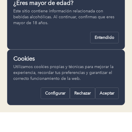
¿Eres mayor de edad?
Permiten recordar ajustes como el
Este sitio contiene información relacionada con
idioma seleccionado.
bebidas alcohólicas. Al continuar, confirmas que eres
mayor de 18 años.
pll_language
Entendido
Analítica
Nos ayudan a entender cómo se utiliza
Cookies
la web para mejorar la experiencia.
Utilizamos cookies propias y técnicas para mejorar la
Google Analytics
experiencia, recordar tus preferencias y garantizar el
correcto funcionamiento de la web.
Configurar
Rechazar
Aceptar
Rechazar todas
Guardar selección