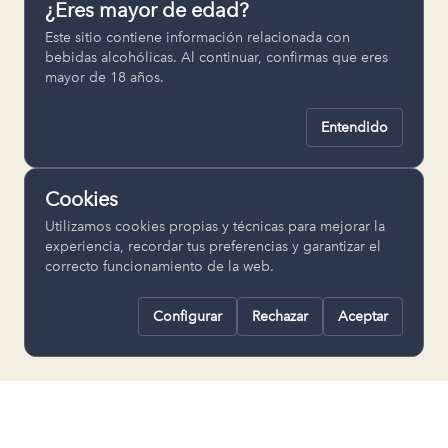
¿Eres mayor de edad?
Permiten recordar ajustes como el
Este sitio contiene información relacionada con
idioma seleccionado.
bebidas alcohólicas. Al continuar, confirmas que eres
mayor de 18 años.
pll_language
Entendido
Analítica
Nos ayudan a entender cómo se utiliza
Cookies
la web para mejorar la experiencia.
Utilizamos cookies propias y técnicas para mejorar la
Google Analytics
experiencia, recordar tus preferencias y garantizar el
correcto funcionamiento de la web.
Configurar
Rechazar
Aceptar
Rechazar todas
Guardar selección