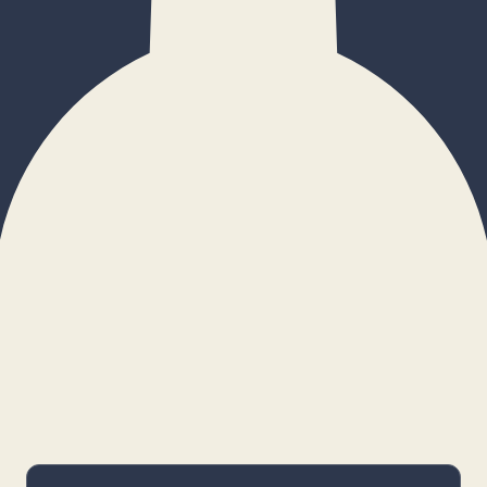
×
Configurar cookies
Gestiona tus preferencias. Las cookies
necesarias siempre estarán activas.
Cookies necesarias
Imprescindibles para el funcionamiento
básico y la seguridad de la web.
_cf_bm · remember-user
Preferencias