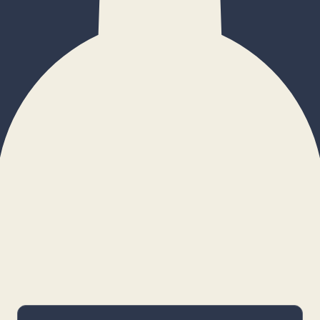
×
Configurar cookies
Gestiona tus preferencias. Las cookies
necesarias siempre estarán activas.
Cookies necesarias
Imprescindibles para el funcionamiento
básico y la seguridad de la web.
_cf_bm · remember-user
Preferencias