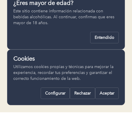
¿Eres mayor de edad?
Permiten recordar ajustes como el
Este sitio contiene información relacionada con
idioma seleccionado.
bebidas alcohólicas. Al continuar, confirmas que eres
mayor de 18 años.
pll_language
Entendido
Analítica
Nos ayudan a entender cómo se utiliza
Cookies
la web para mejorar la experiencia.
Utilizamos cookies propias y técnicas para mejorar la
Google Analytics
experiencia, recordar tus preferencias y garantizar el
correcto funcionamiento de la web.
Configurar
Rechazar
Aceptar
Rechazar todas
Guardar selección