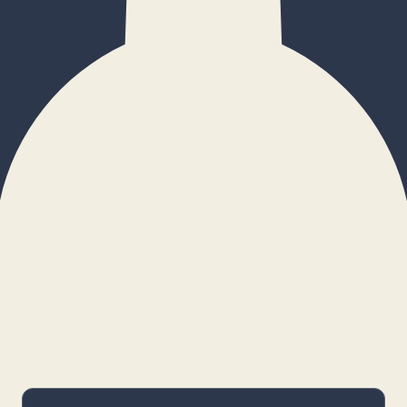
×
Configurar cookies
Gestiona tus preferencias. Las cookies
necesarias siempre estarán activas.
Cookies necesarias
Imprescindibles para el funcionamiento
básico y la seguridad de la web.
_cf_bm · remember-user
Preferencias