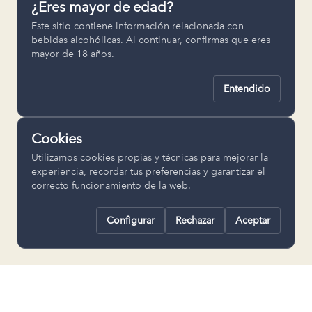
¿Eres mayor de edad?
Permiten recordar ajustes como el
Este sitio contiene información relacionada con
idioma seleccionado.
bebidas alcohólicas. Al continuar, confirmas que eres
mayor de 18 años.
pll_language
Entendido
Analítica
Nos ayudan a entender cómo se utiliza
Cookies
la web para mejorar la experiencia.
Utilizamos cookies propias y técnicas para mejorar la
Google Analytics
experiencia, recordar tus preferencias y garantizar el
correcto funcionamiento de la web.
Configurar
Rechazar
Aceptar
Rechazar todas
Guardar selección