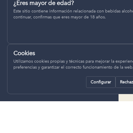
Permiten recordar ajustes como el idioma seleccionado.
¿Eres mayor de edad?
termino municipal de Venta del
Este sitio contiene información relacionada con bebidas alcohó
pll_language
Moro, se encuentran a una altitud
continuar, confirmas que eres mayor de 18 años.
de entre 670 y 850 metros sobre
el nivel del mar, ofreciendo un
Analítica
clima continental con influencia
Nos ayudan a entender cómo se utiliza la web para mejor
mediterránea, con inviernos fríos,
experiencia.
concentrándose las escasas
Cookies
lluvias en otoño y primavera.
Google Analytics
Utilizamos cookies propias y técnicas para mejorar la experienc
preferencias y garantizar el correcto funcionamiento de la web
Configurar
Rechaz
Rechazar todas
Guardar