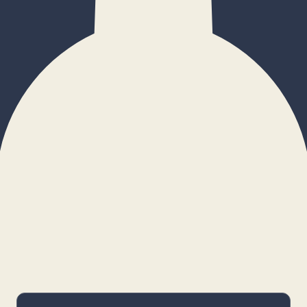
×
Configurar cookies
Gestiona tus preferencias. Las cookies
necesarias siempre estarán activas.
Cookies necesarias
Imprescindibles para el funcionamiento
básico y la seguridad de la web.
_cf_bm · remember-user
Preferencias