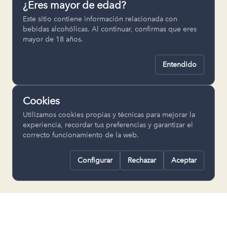
¿Eres mayor de edad?
Permiten recordar ajustes como el
Este sitio contiene información relacionada con
idioma seleccionado.
bebidas alcohólicas. Al continuar, confirmas que eres
mayor de 18 años.
pll_language
Entendido
Analítica
Nos ayudan a entender cómo se utiliza
Cookies
la web para mejorar la experiencia.
Utilizamos cookies propias y técnicas para mejorar la
Google Analytics
experiencia, recordar tus preferencias y garantizar el
correcto funcionamiento de la web.
Configurar
Rechazar
Aceptar
Rechazar todas
Guardar selección